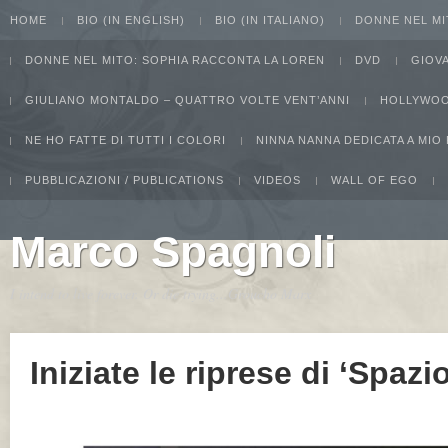
HOME
BIO (IN ENGLISH)
BIO (IN ITALIANO)
DONNE NEL MI
DONNE NEL MITO: SOPHIA RACCONTA LA LOREN
DVD
GIOV
GIULIANO MONTALDO – QUATTRO VOLTE VENT’ANNI
HOLLYWOO
NE HO FATTE DI TUTTI I COLORI
NINNA NANNA DEDICATA A MIO
PUBBLICAZIONI / PUBLICATIONS
VIDEOS
WALL OF EGO
Marco Spagnoli
I intend to live forever. Or die trying...Groucho Marx
Iniziate le riprese di ‘Spazio