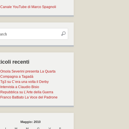
Canale YouTube di Marco Spagnoli
icoli recenti
Orsola Severini presenta La Quarta
Compagna a Tagadà
Tg3 su C’era una volta il Derby
Intervista a Claudio Bisio
Repubblica su L’Arte della Guerra
Franco Battiato La Voce del Padrone
Maggio: 2010
L
M
M
G
V
S