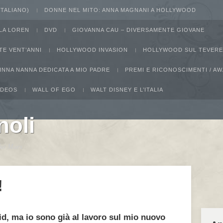
 ITALIANO)
DONNE NEL MITO: ANNA MAGNANI A HOLLYWOOD
LA LOREN
DVD
GIOVANNA CAU – DIVERSAMENTE GIOVANE
TE VENT’ANNI
HOLLYWOOD INVASION
HOLLYWOOD SUL TEVERE
INNA NANNA DEDICATA A MIO PADRE
PREMI E RICONOSCIMENTI / 
IDEOS
WALL OF EGO
WALT DISNEY E L’ITALIA
noli
ucho Marx
!
id, ma io sono già al lavoro sul mio nuovo