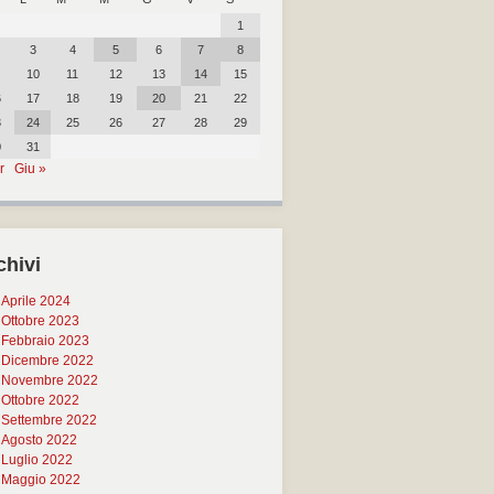
1
3
4
5
6
7
8
10
11
12
13
14
15
6
17
18
19
20
21
22
3
24
25
26
27
28
29
0
31
r
Giu »
chivi
Aprile 2024
Ottobre 2023
Febbraio 2023
Dicembre 2022
Novembre 2022
Ottobre 2022
Settembre 2022
Agosto 2022
Luglio 2022
Maggio 2022