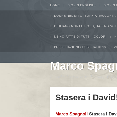
HOME
BIO (IN ENGLISH)
BIO (IN
DONNE NEL MITO: SOPHIA RACCONTA 
GIULIANO MONTALDO – QUATTRO VOL
NE HO FATTE DI TUTTI I COLORI
N
PUBBLICAZIONI / PUBLICATIONS
V
Marco Spag
I intend to live forever. Or die trying...Gro
Stasera i David
Marco Spagnoli
Stasera i Dav