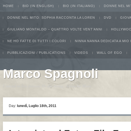
HOME
BIO (IN ENGLISH)
BIO (IN ITALIANO)
DONNE NEL MI
DONNE NEL MITO: SOPHIA RACCONTA LA LOREN
DVD
GIOV
GIULIANO MONTALDO – QUATTRO VOLTE VENT’ANNI
HOLLYWOO
NE HO FATTE DI TUTTI I COLORI
NINNA NANNA DEDICATA A MIO
PUBBLICAZIONI / PUBLICATIONS
VIDEOS
WALL OF EGO
Marco Spagnoli
I intend to live forever. Or die trying...Groucho Marx
Day:
lunedì, Luglio 18th, 2011