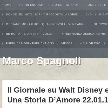
HOME
BIO (IN ENGLISH)
BIO (IN ITALIANO)
DONNE NEL MI
DONNE NEL MITO: SOPHIA RACCONTA LA LOREN
DVD
GIOV
GIULIANO MONTALDO – QUATTRO VOLTE VENT’ANNI
HOLLYWOO
NE HO FATTE DI TUTTI I COLORI
NINNA NANNA DEDICATA A MIO
PUBBLICAZIONI / PUBLICATIONS
VIDEOS
WALL OF EGO
Marco Spagnoli
I intend to live forever. Or die trying...Groucho Marx
Il Giornale su Walt Disney e 
Una Storia D’Amore 22.01.