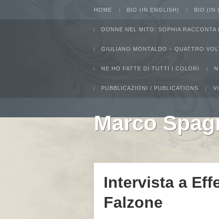
HOME
BIO (IN ENGLISH)
BIO (IN
DONNE NEL MITO: SOPHIA RACCONTA 
GIULIANO MONTALDO – QUATTRO VOL
NE HO FATTE DI TUTTI I COLORI
N
PUBBLICAZIONI / PUBLICATIONS
V
Marco Spag
I intend to live forever. Or die trying...Gro
Intervista a Eff
Falzone