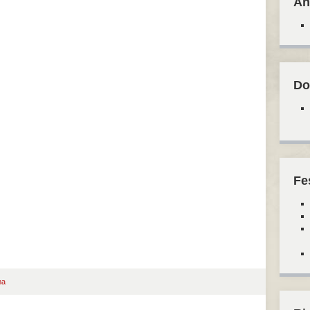
An
Do
Fe
ma