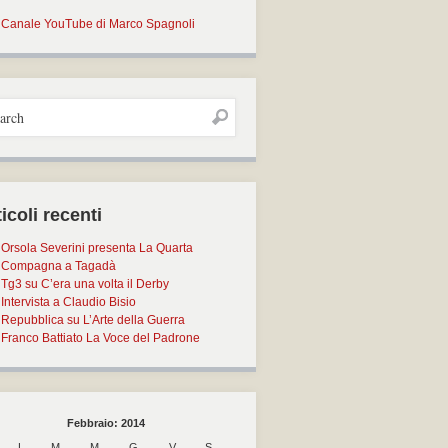
Canale YouTube di Marco Spagnoli
icoli recenti
Orsola Severini presenta La Quarta
Compagna a Tagadà
Tg3 su C’era una volta il Derby
Intervista a Claudio Bisio
Repubblica su L’Arte della Guerra
Franco Battiato La Voce del Padrone
Febbraio: 2014
L
M
M
G
V
S