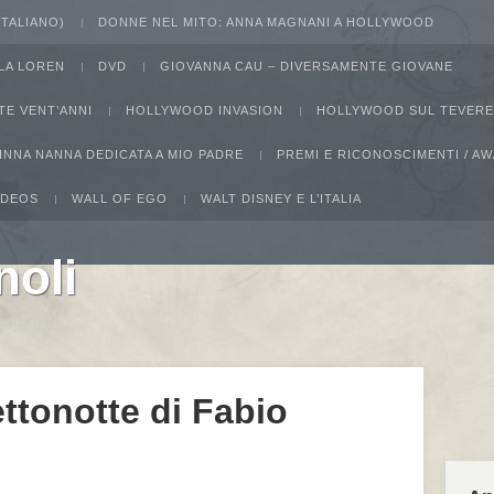
 ITALIANO)
DONNE NEL MITO: ANNA MAGNANI A HOLLYWOOD
LA LOREN
DVD
GIOVANNA CAU – DIVERSAMENTE GIOVANE
TE VENT’ANNI
HOLLYWOOD INVASION
HOLLYWOOD SUL TEVERE
INNA NANNA DEDICATA A MIO PADRE
PREMI E RICONOSCIMENTI / 
IDEOS
WALL OF EGO
WALT DISNEY E L’ITALIA
noli
ucho Marx
ettonotte di Fabio