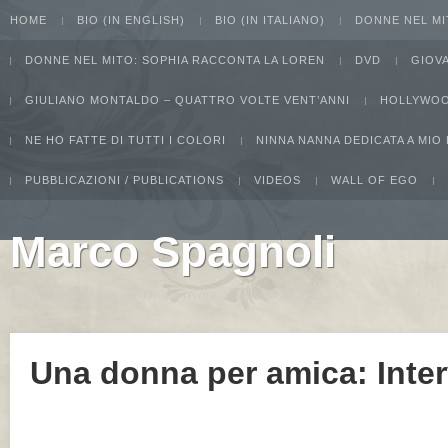
HOME
BIO (IN ENGLISH)
BIO (IN ITALIANO)
DONNE NEL MI
DONNE NEL MITO: SOPHIA RACCONTA LA LOREN
DVD
GIOV
GIULIANO MONTALDO – QUATTRO VOLTE VENT’ANNI
HOLLYWOO
NE HO FATTE DI TUTTI I COLORI
NINNA NANNA DEDICATA A MIO
PUBBLICAZIONI / PUBLICATIONS
VIDEOS
WALL OF EGO
Marco Spagnoli
I intend to live forever. Or die trying...Groucho Marx
Una donna per amica: Inter