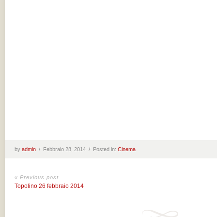
by
admin
/
Febbraio 28, 2014 /
Posted in:
Cinema
« Previous post
Topolino 26 febbraio 2014