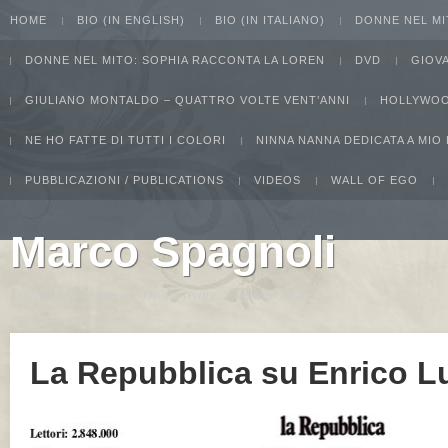
HOME
BIO (IN ENGLISH)
BIO (IN ITALIANO)
DONNE NEL MI
DONNE NEL MITO: SOPHIA RACCONTA LA LOREN
DVD
GIOV
GIULIANO MONTALDO – QUATTRO VOLTE VENT’ANNI
HOLLYWOO
NE HO FATTE DI TUTTI I COLORI
NINNA NANNA DEDICATA A MIO
PUBBLICAZIONI / PUBLICATIONS
VIDEOS
WALL OF EGO
Marco Spagnoli
I intend to live forever. Or die trying...Groucho Marx
La Repubblica su Enrico L