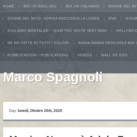
HOME
BIO (IN ENGLISH)
BIO (IN ITALIANO)
DONNE NEL MI
DONNE NEL MITO: SOPHIA RACCONTA LA LOREN
DVD
GIOV
GIULIANO MONTALDO – QUATTRO VOLTE VENT’ANNI
HOLLYWOO
NE HO FATTE DI TUTTI I COLORI
NINNA NANNA DEDICATA A MIO
PUBBLICAZIONI / PUBLICATIONS
VIDEOS
WALL OF EGO
Marco Spagnoli
I intend to live forever. Or die trying...Groucho Marx
Day:
lunedì, Ottobre 26th, 2020