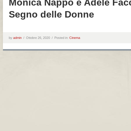
Monica Nappo è Adele Facc
Segno delle Donne
by
admin
/
Ottobre 26, 2020 /
Posted in:
Cinema