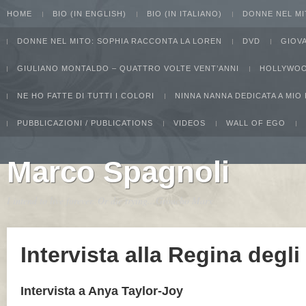
HOME
BIO (IN ENGLISH)
BIO (IN ITALIANO)
DONNE NEL MI
DONNE NEL MITO: SOPHIA RACCONTA LA LOREN
DVD
GIOV
GIULIANO MONTALDO – QUATTRO VOLTE VENT’ANNI
HOLLYWOO
NE HO FATTE DI TUTTI I COLORI
NINNA NANNA DEDICATA A MIO
PUBBLICAZIONI / PUBLICATIONS
VIDEOS
WALL OF EGO
Marco Spagnoli
I intend to live forever. Or die trying...Groucho Marx
Intervista alla Regina degl
Intervista a Anya Taylor-Joy