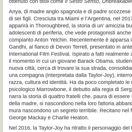
ottenuto con titoli come
Il Sesto Senso, Unbreakable
Anya, di madre anglo spagnola e di padre scozzese –
di sei figli. Cresciuta tra Miami e l’Argentina, nel 201
apparirà in Thoroughbred, la storia di un’ amicizia b
adolescenti di periferia, che vede protagonisti anche
compianto Anton Yelchin. Recentemente è apparsa i
Gandhi, al fianco di Devon Terrell, presentato in ant
International Film Festival. Ispirato a fatti realmente
il momento in cui un giovane Barack Obama, student
nuova città, cerca di trovare la sua strada, consoli
una compagna (interpretata dalla Taylor-Joy), inter
razza, cultura ed identità. Ha da poco completato le ri
psicologico Marrowbone, il debutto alla regia di Ser
narra la storia di quattro fratelli che, paura di esser
della madre, si nascondono nella loro fattoria abban
mura nascondono un segreto terribile. Recitano nel 
George Mackay e Charlie Heaton.
Nel 2016, la Taylor-Joy ha ritratto il personaggio del 