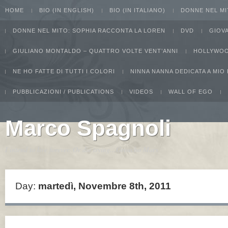
HOME
BIO (IN ENGLISH)
BIO (IN ITALIANO)
DONNE NEL MI
DONNE NEL MITO: SOPHIA RACCONTA LA LOREN
DVD
GIOV
GIULIANO MONTALDO – QUATTRO VOLTE VENT’ANNI
HOLLYWOO
NE HO FATTE DI TUTTI I COLORI
NINNA NANNA DEDICATA A MIO
PUBBLICAZIONI / PUBLICATIONS
VIDEOS
WALL OF EGO
Marco Spagnoli
I intend to live forever. Or die trying...Groucho Marx
Day:
martedì, Novembre 8th, 2011