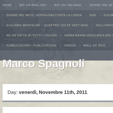
HOME
BIO (IN ENGLISH)
BIO (IN ITALIANO)
DONNE NEL MI
DONNE NEL MITO: SOPHIA RACCONTA LA LOREN
DVD
GIOV
GIULIANO MONTALDO – QUATTRO VOLTE VENT’ANNI
HOLLYWOO
NE HO FATTE DI TUTTI I COLORI
NINNA NANNA DEDICATA A MIO
PUBBLICAZIONI / PUBLICATIONS
VIDEOS
WALL OF EGO
Marco Spagnoli
I intend to live forever. Or die trying...Groucho Marx
Day:
venerdì, Novembre 11th, 2011