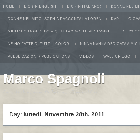
HOME
BIO (IN ENGLISH)
BIO (IN ITALIANO)
DONNE NEL MI
DONNE NEL MITO: SOPHIA RACCONTA LA LOREN
DVD
GIOV
GIULIANO MONTALDO – QUATTRO VOLTE VENT’ANNI
HOLLYWOO
NE HO FATTE DI TUTTI I COLORI
NINNA NANNA DEDICATA A MIO
PUBBLICAZIONI / PUBLICATIONS
VIDEOS
WALL OF EGO
Marco Spagnoli
I intend to live forever. Or die trying...Groucho Marx
Day:
lunedì, Novembre 28th, 2011