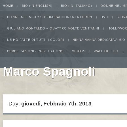
HOME
BIO (IN ENGLISH)
BIO (IN ITALIANO)
DONNE NEL MI
DONNE NEL MITO: SOPHIA RACCONTA LA LOREN
DVD
GIOV
GIULIANO MONTALDO – QUATTRO VOLTE VENT’ANNI
HOLLYWOO
NE HO FATTE DI TUTTI I COLORI
NINNA NANNA DEDICATA A MIO
PUBBLICAZIONI / PUBLICATIONS
VIDEOS
WALL OF EGO
Marco Spagnoli
I intend to live forever. Or die trying...Groucho Marx
Day:
giovedì, Febbraio 7th, 2013