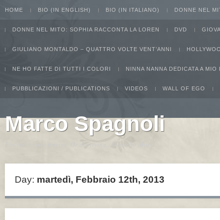
HOME
BIO (IN ENGLISH)
BIO (IN ITALIANO)
DONNE NEL MI
DONNE NEL MITO: SOPHIA RACCONTA LA LOREN
DVD
GIOV
GIULIANO MONTALDO – QUATTRO VOLTE VENT’ANNI
HOLLYWOO
NE HO FATTE DI TUTTI I COLORI
NINNA NANNA DEDICATA A MIO
PUBBLICAZIONI / PUBLICATIONS
VIDEOS
WALL OF EGO
Marco Spagnoli
I intend to live forever. Or die trying...Groucho Marx
Day:
martedì, Febbraio 12th, 2013