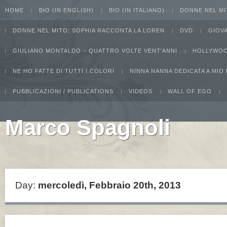
HOME
BIO (IN ENGLISH)
BIO (IN ITALIANO)
DONNE NEL MI
DONNE NEL MITO: SOPHIA RACCONTA LA LOREN
DVD
GIOV
GIULIANO MONTALDO – QUATTRO VOLTE VENT’ANNI
HOLLYWOO
NE HO FATTE DI TUTTI I COLORI
NINNA NANNA DEDICATA A MIO
PUBBLICAZIONI / PUBLICATIONS
VIDEOS
WALL OF EGO
Marco Spagnoli
I intend to live forever. Or die trying...Groucho Marx
Day:
mercoledì, Febbraio 20th, 2013