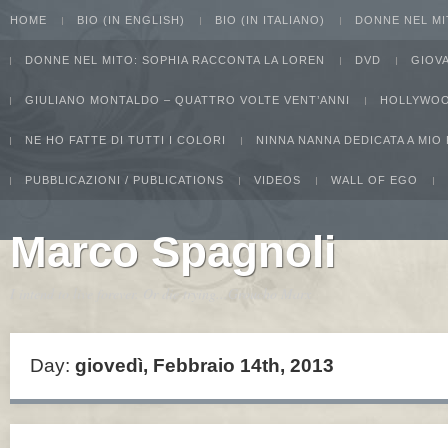
HOME
BIO (IN ENGLISH)
BIO (IN ITALIANO)
DONNE NEL MI
DONNE NEL MITO: SOPHIA RACCONTA LA LOREN
DVD
GIOV
GIULIANO MONTALDO – QUATTRO VOLTE VENT’ANNI
HOLLYWOO
NE HO FATTE DI TUTTI I COLORI
NINNA NANNA DEDICATA A MIO
PUBBLICAZIONI / PUBLICATIONS
VIDEOS
WALL OF EGO
Marco Spagnoli
I intend to live forever. Or die trying...Groucho Marx
Day:
giovedì, Febbraio 14th, 2013